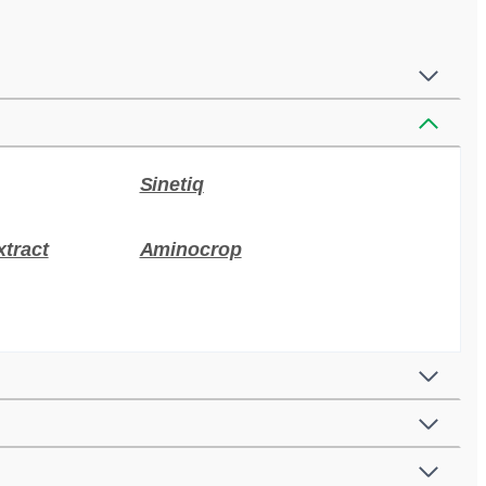
Sinetiq
tract
Aminocrop